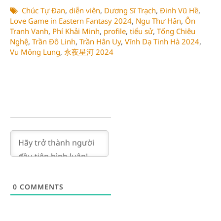
Chúc Tự Đan
,
diễn viên
,
Dương Sĩ Trạch
,
Đinh Vũ Hề
,
Love Game in Eastern Fantasy 2024
,
Ngu Thư Hân
,
Ôn
Tranh Vanh
,
Phí Khải Minh
,
profile
,
tiểu sử
,
Tống Chiêu
Nghệ
,
Trần Đô Linh
,
Trần Hân Uy
,
Vĩnh Dạ Tinh Hà 2024
,
Vu Mông Lung
,
永夜星河 2024
0
COMMENTS