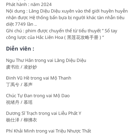
Phát hành : năm 2024
Nội dung : Lăng Diệu Diệu xuyên vào thế giới huyền huyễn
nhận được Hệ thống bẩn bựa bị người khác tàn nhẫn tiêu
diệt 7749 lần ..
Ghi chú : phim được chuyển thể từ tiểu thuyết ” Sổ tay
công lược của Hắc Liên Hoa ( 黑莲花攻略手册 ) “
Diễn viên :
Ngu Thư Hân trong vai Lăng Diệu Diệu
虞书欣 / 凌妙妙
Đinh Vũ Hề trong vai Mộ Thanh
丁禹兮 / 慕声
Chúc Tự Đan trong vai Mộ Dao
祝绪丹 / 慕瑶
Dương Sĩ Trạch trong vai Liễu Phất Y
杨仕泽 / 柳拂衣
Phí Khải Minh trong vai Triệu Nhược Thất