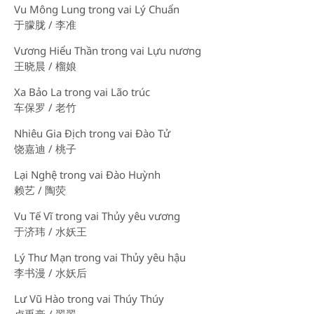
Vu Mông Lung trong vai Lý Chuẩn
于朦胧 / 李准
Vương Hiểu Thần trong vai Lựu nương
王晓晨 / 榴娘
Xa Bảo La trong vai Lão trúc
车保罗 / 老竹
Nhiêu Gia Địch trong vai Đào Tử
饶嘉迪 / 桃子
Lại Nghệ trong vai Đào Huỳnh
赖艺 / 陶荧
Vu Tế Vĩ trong vai Thủy yêu vương
于济玮 / 水妖王
Lý Thư Mạn trong vai Thủy yêu hậu
李书漫 / 水妖后
Lư Vũ Hào trong vai Thúy Thúy