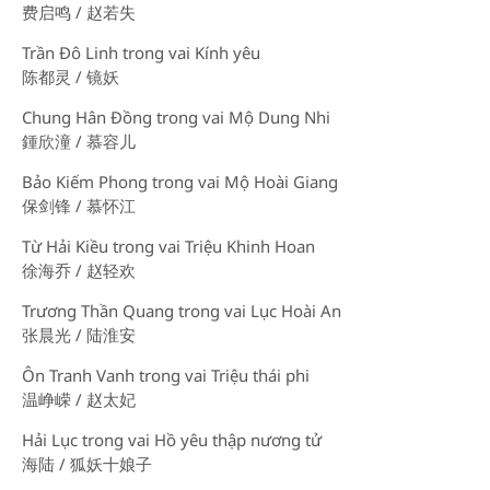
费启鸣 / 赵若失
Trần Đô Linh trong vai Kính yêu
陈都灵 / 镜妖
Chung Hân Đồng trong vai Mộ Dung Nhi
鍾欣潼 / 慕容儿
Bảo Kiếm Phong trong vai Mộ Hoài Giang
保剑锋 / 慕怀江
Từ Hải Kiều trong vai Triệu Khinh Hoan
徐海乔 / 赵轻欢
Trương Thần Quang trong vai Lục Hoài An
张晨光 / 陆淮安
Ôn Tranh Vanh trong vai Triệu thái phi
温峥嵘 / 赵太妃
Hải Lục trong vai Hồ yêu thập nương tử
海陆 / 狐妖十娘子