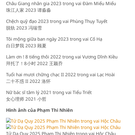
Châu Giang nhân gia 2023 trong vai Đàm Miểu Miểu
珠江人家 2023 谭淼淼
Chệch quỹ đạo 2023 trong vai Phùng Thụy Tuyết
脱轨 2023 冯瑞雪
Tôi mộng giữa ban ngày 2023 trong vai Cố Hạ
白日梦我 2023 顾夏
Làm ơn ! 8 tiếng thôi 2022 trong vai Vương Dĩnh Kiều
拜托了！8小时 2022 王颖乔
Tuổi hai mươi chững chạc II 2022 trong vai Lạc Hoài
二十不惑 II 2022 洛怀
Nữ bác sĩ tâm lý 2021 trong vai Tiểu Triết
女心理师 2021 小哲
Hình ảnh của Phạm Thi Nhiên
Tử Dạ Quy 2025 Phạm Thi Nhiên trong vai Hộc Châu