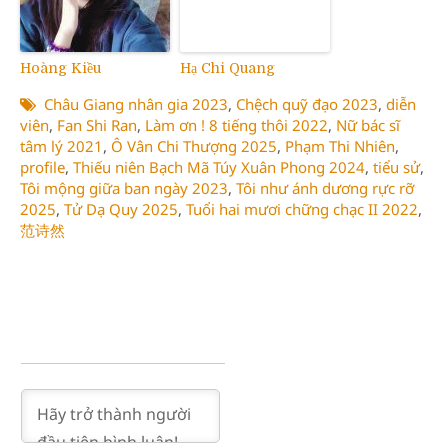
Hoàng Kiều
Hạ Chi Quang
Châu Giang nhân gia 2023
,
Chệch quỹ đạo 2023
,
diễn
viên
,
Fan Shi Ran
,
Làm ơn ! 8 tiếng thôi 2022
,
Nữ bác sĩ
tâm lý 2021
,
Ô Vân Chi Thượng 2025
,
Phạm Thi Nhiên
,
profile
,
Thiếu niên Bạch Mã Túy Xuân Phong 2024
,
tiểu sử
,
Tôi mộng giữa ban ngày 2023
,
Tôi như ánh dương rực rỡ
2025
,
Tử Dạ Quy 2025
,
Tuổi hai mươi chững chạc II 2022
,
范诗然