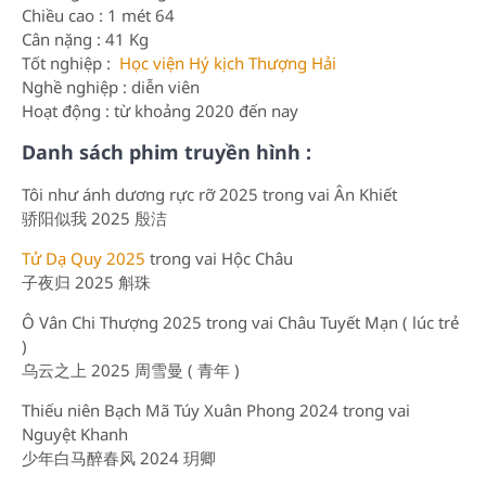
Chiều cao : 1 mét 64
Cân nặng : 41 Kg
Tốt nghiệp :
Học viện Hý kịch Thượng Hải
Nghề nghiệp : diễn viên
Hoạt động : từ khoảng 2020 đến nay
Danh sách phim truyền hình :
Tôi như ánh dương rực rỡ 2025 trong vai Ân Khiết
骄阳似我 2025 殷洁
Tử Dạ Quy 2025
trong vai Hộc Châu
子夜归 2025 斛珠
Ô Vân Chi Thượng 2025 trong vai Châu Tuyết Mạn ( lúc trẻ
)
乌云之上 2025 周雪曼 ( 青年 )
Thiếu niên Bạch Mã Túy Xuân Phong 2024 trong vai
Nguyệt Khanh
少年白马醉春风 2024 玥卿