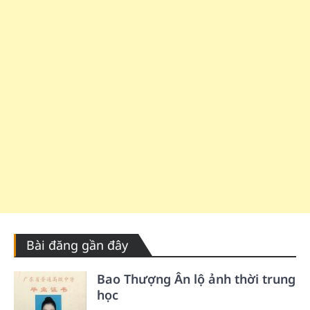
Bài đăng gần đây
Bao Thượng Ân lộ ảnh thời trung
học