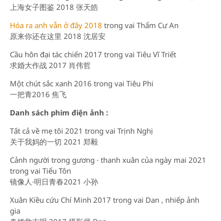
上海女子图鉴 2018 张天皓
Hóa ra anh vẫn ở đây 2018
trong vai Thẩm Cư An
原来你还在这里 2018 沈居安
Cầu hôn đại tác chiến 2017 trong vai Tiêu Vĩ Triết
求婚大作战 2017 肖伟哲
Một chút sắc xanh 2016 trong vai Tiêu Phi
一把青2016 焦飞
Danh sách phim điện ảnh :
Tất cả về mẹ tôi 2021 trong vai Trịnh Nghị
关于我妈的一切 2021 郑毅
Cảnh người trong gương · thanh xuân của ngày mai 2021
trong vai Tiểu Tôn
镜像人·明日青春2021 小孙
Xuân Kiều cứu Chí Minh 2017 trong vai Dan , nhiếp ảnh
gia