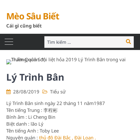
Mèo Sâu Biết
Cái gì cũng biết
Tìm
Tìm
kiếm:
kiếm
Lý Trình Bân
28/08/2019
Tiểu sử
Lý Trình Bân sinh ngày 22 tháng 11 năm1987
Tên tiếng Trung : 李程彬
Bính âm : Li Cheng Bin
Biệt danh : lão Lý
Tên tiếng Anh : Toby Lee
Nguyên quán :
thủ đô Đài Bắc , Đài Loan .