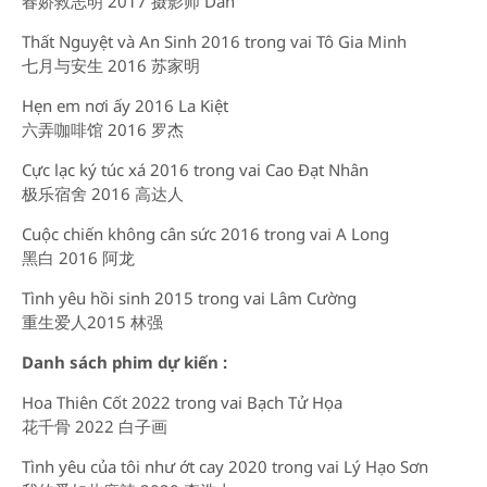
春娇救志明 2017 摄影师 Dan
Thất Nguyệt và An Sinh 2016 trong vai Tô Gia Minh
七月与安生 2016 苏家明
Hẹn em nơi ấy 2016 La Kiệt
六弄咖啡馆 2016 罗杰
Cực lạc ký túc xá 2016 trong vai Cao Đạt Nhân
极乐宿舍 2016 高达人
Cuộc chiến không cân sức 2016 trong vai A Long
黑白 2016 阿龙
Tình yêu hồi sinh 2015 trong vai Lâm Cường
重生爱人2015 林强
Danh sách phim dự kiến :
Hoa Thiên Cốt 2022 trong vai Bạch Tử Họa
花千骨 2022 白子画
Tình yêu của tôi như ớt cay 2020 trong vai Lý Hạo Sơn