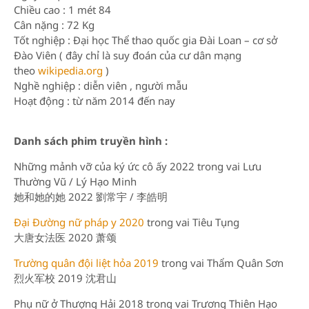
Chiều cao : 1 mét 84
Cân nặng : 72 Kg
Tốt nghiệp : Đại học Thể thao quốc gia Đài Loan – cơ sở
Đào Viên ( đây chỉ là suy đoán của cư dân mạng
theo
wikipedia.org
)
Nghề nghiệp : diễn viên , người mẫu
Hoạt động : từ năm 2014 đến nay
Danh sách phim truyền hình :
Những mảnh vỡ của ký ức cô ấy 2022 trong vai Lưu
Thường Vũ / Lý Hạo Minh
她和她的她 2022 劉常宇 / 李皓明
Đại Đường nữ pháp y 2020
trong vai Tiêu Tụng
大唐女法医 2020 萧颂
Trường quân đội liệt hỏa 2019
trong vai Thẩm Quân Sơn
烈火军校 2019 沈君山
Phụ nữ ở Thượng Hải 2018 trong vai Trương Thiên Hạo