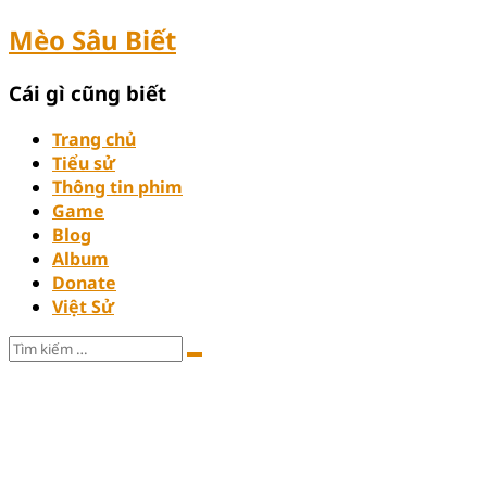
Mèo Sâu Biết
Cái gì cũng biết
Trang chủ
Tiểu sử
Thông tin phim
Game
Blog
Album
Donate
Việt Sử
Tìm
Tìm
kiếm:
kiếm