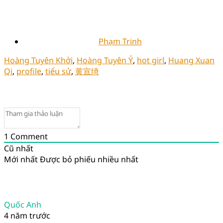
Phạm Trinh
Hoàng Tuyên Khởi
,
Hoàng Tuyên Ỷ
,
hot girl
,
Huang Xuan
Qi
,
profile
,
tiểu sử
,
黄宣绮
1
Comment
Cũ nhất
Mới nhất
Được bỏ phiếu nhiều nhất
Quốc Anh
4 năm trước